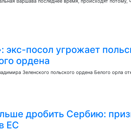
льная Варшава последнее время, происходят потому, ч
»: экс-посол угрожает поль
ого ордена
ладимира Зеленского польского ордена Белого орла от
альше дробить Сербию: при
в ЕС