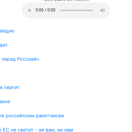
авидую
удет
 перед Россией»
е хватит
аине
рла российским ракетчикам
 ЕС не светит - ни вам, ни нам