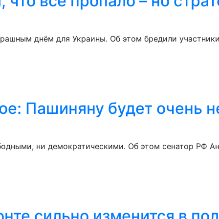
 что всё пропало – но стра
трашным днём для Украины. Об этом бредили участник
е: Пашиняну будет очень н
одными, ни демократическими. Об этом сенатор РФ Ан
онте сильно изменится в по