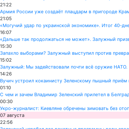
21:22
Армия России уже создаёт плацдарм в пригороде Кра
21:05
«Могучий удар по украинской экономике». Итог 40-дн
16:07
«Дальше так продолжаться не может». Залужный призв
15:30
Запахло выборами? Залужный выступил против превра
15:02
Залужный: Мы задействовали почти всё оружие НАТО. 
14:26
Вучич устроил кокаинисту Зеленскому пышный приём 
01:10
С чем и зачем Владимир Зеленский прилетел в Белгра
00:30
Укро-журналист: Киевляне обречены зимовать без ото
07 августа
22:56
Зеленский угробил все ракетные программы ради своег