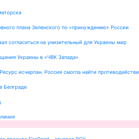
маторска
евного плана Зеленского по «принуждению» России
ал согласиться на унизительный для Украины мир
щения Украины в «ЧВК Запада»
Ресурс исчерпан. Россия смогла найти противодейств
в Белграде
д
пления
о проекта FirePoint – генерал ВСУ