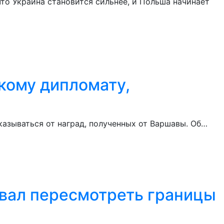
то Украина становится сильнее, и Польша начинает
скому дипломату,
казываться от наград, полученных от Варшавы. Об…
звал пересмотреть границы