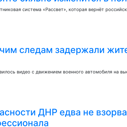
утниковая система «Рассвет», которая вернёт российс
ячим следам задержали жит
вилось видео с движением военного автомобиля на вые
асности ДНР едва не взорва
фессионала