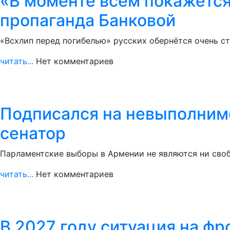
«В моменте всем покажется,
пропаганда Банковой
«Всхлип перед погибелью» русских обернётся очень с
читать...
Нет комментариев
Подписался на невыполнимо
сенатор
Парламентские выборы в Армении не являются ни своб
читать...
Нет комментариев
В 2027 году ситуация на фр