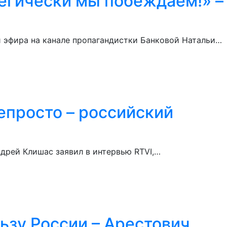
тегически мы побеждаем!» –
и эфира на канале пропагандистки Банковой Натальи…
епросто – российский
дрей Клишас заявил в интервью RTVI,…
льзу России – Арестович