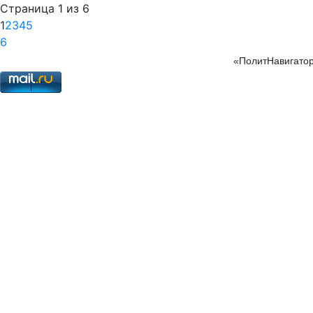
Страница 1 из 6
1
2
3
4
5
6
«ПолитНавигатор