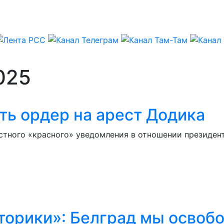
025
ть ордер на арест Додика
стного «красного» уведомления в отношении президен
сторики»: Белград мы освоб