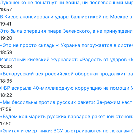
Лукашенко не пошатнут ни война, ни послевоенный мир
19:57
В Киеве анонсировали удары баллистикой по Москве в
19:41
Это была операция пиара Зеленского, а не принуждени
19:20
«Это не просто склады»: Украина погружается в сист
18:59
Известный киевский журналист: «Радость от ударов «
18:48
«Белорусский цех российской оборонки продолжит раб
18:35
ФБР вскрыла 40-миллиардную коррупцию на помощи Ук
18:22
«Мы бессильны против русских ракет»: Зе-режим наст
17:59
«Будем кошмарить русских варваров ракетной стеной
17:50
«Элита» и смертники: ВСУ выстраиваются по лекалам 