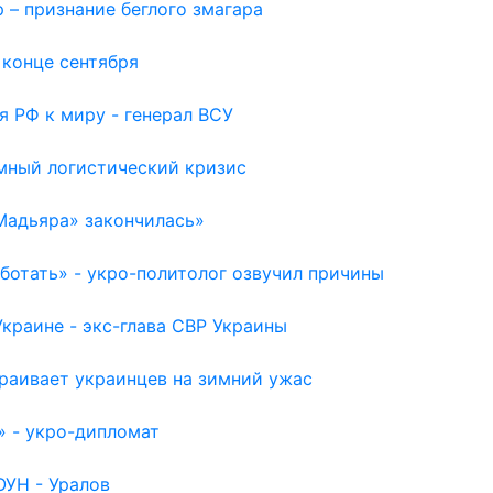
 – признание беглого змагара
 конце сентября
я РФ к миру - генерал ВСУ
емный логистический кризис
Мадьяра» закончилась»
отать» - укро-политолог озвучил причины
раине - экс-глава СВР Украины
раивает украинцев на зимний ужас
» - укро-дипломат
ОУН - Уралов