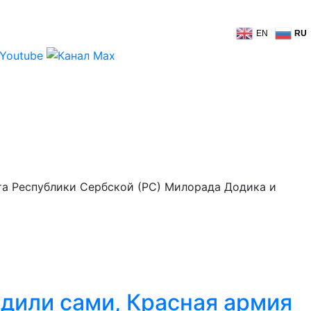
EN
RU
та Республики Сербской (РС) Милорада Додика и
одили сами, Красная армия