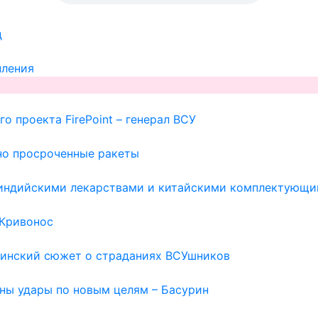
д
пления
о проекта FirePoint – генерал ВСУ
но просроченные ракеты
с индийскими лекарствами и китайскими комплектующи
 Кривонос
раинский сюжет о страданиях ВСУшников
жны удары по новым целям – Басурин