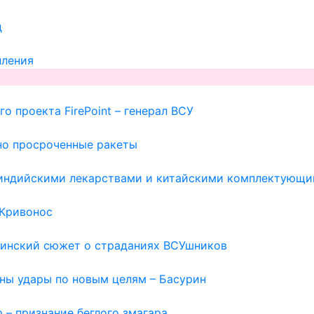
д
пления
о проекта FirePoint – генерал ВСУ
но просроченные ракеты
с индийскими лекарствами и китайскими комплектующи
 Кривонос
раинский сюжет о страданиях ВСУшников
жны удары по новым целям – Басурин
 – признание беглого змагара