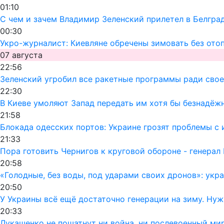
01:10
С чем и зачем Владимир Зеленский прилетел в Белгра
00:30
Укро-журналист: Киевляне обречены зимовать без ото
07 августа
22:56
Зеленский угробил все ракетные программы ради своег
22:30
В Киеве умоляют Запад передать им хотя бы безнадёж
21:58
Блокада одесских портов: Украине грозят проблемы 
21:33
Пора готовить Чернигов к круговой обороне - генерал
20:58
«Голодные, без воды, под ударами своих дронов»: ук
20:50
У Украины всё ещё достаточно генерации на зиму. Ну
20:33
Лукашенко не пошатнут ни война, ни послевоенный мир