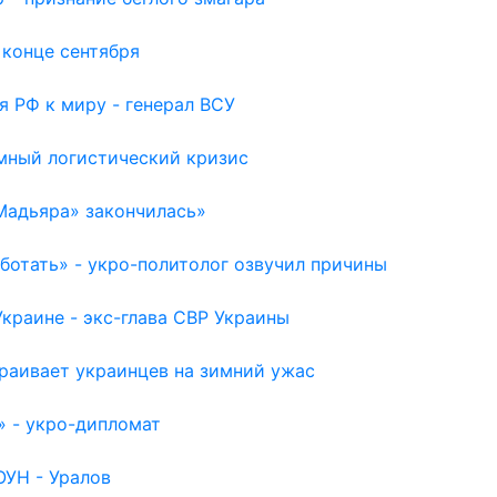
 конце сентября
я РФ к миру - генерал ВСУ
емный логистический кризис
Мадьяра» закончилась»
отать» - укро-политолог озвучил причины
раине - экс-глава СВР Украины
раивает украинцев на зимний ужас
» - укро-дипломат
ОУН - Уралов