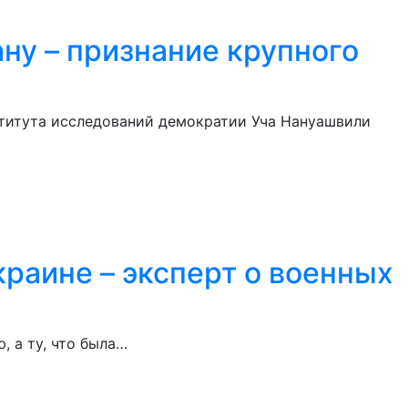
ну – признание крупного
ститута исследований демократии Уча Нануашвили
краине – эксперт о военных
, а ту, что была…