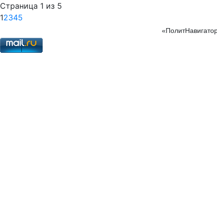
Страница 1 из 5
1
2
3
4
5
«ПолитНавигатор