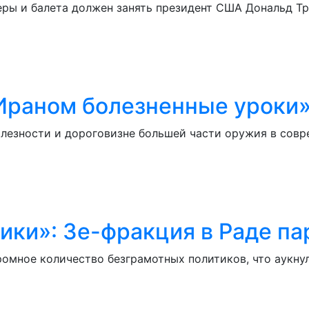
еры и балета должен занять президент США Дональд Т
Ираном болезненные уроки» 
олезности и дороговизне большей части оружия в совр
ики»: Зе-фракция в Раде п
громное количество безграмотных политиков, что аукн