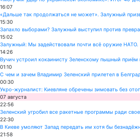
16:07
«Дальше так продолжаться не может». Залужный призв
15:30
Запахло выборами? Залужный выступил против превра
15:02
Залужный: Мы задействовали почти всё оружие НАТО. 
14:26
Вучич устроил кокаинисту Зеленскому пышный приём 
01:10
С чем и зачем Владимир Зеленский прилетел в Белгра
00:30
Укро-журналист: Киевляне обречены зимовать без ото
07 августа
22:56
Зеленский угробил все ракетные программы ради своег
22:30
В Киеве умоляют Запад передать им хотя бы безнадёж
21:58