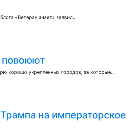
облога «Ветеран знает» заявил…
е повоюют
терю хорошо укреплённых городов, за которые…
 Трампа на императорское