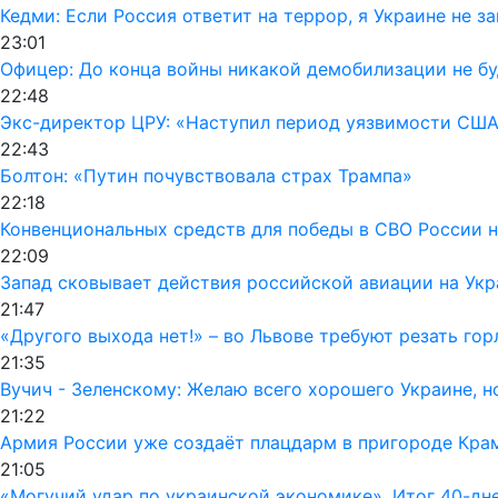
Кедми: Если Россия ответит на террор, я Украине не з
23:01
Офицер: До конца войны никакой демобилизации не б
22:48
Экс-директор ЦРУ: «Наступил период уязвимости США
22:43
Болтон: «Путин почувствовала страх Трампа»
22:18
Конвенциональных средств для победы в СВО России н
22:09
Запад сковывает действия российской авиации на Укр
21:47
«Другого выхода нет!» – во Львове требуют резать го
21:35
Вучич - Зеленскому: Желаю всего хорошего Украине, но
21:22
Армия России уже создаёт плацдарм в пригороде Кра
21:05
«Могучий удар по украинской экономике». Итог 40-дн