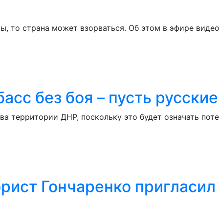
ны, то страна может взорваться. Об этом в эфире виде
басс без боя – пусть русски
ева территории ДНР, поскольку это будет означать по
рист Гончаренко пригласил