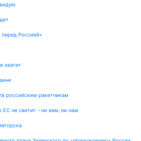
авидую
удет
 перед Россией»
е хватит
аине
рла российским ракетчикам
 ЕС не светит - ни вам, ни нам
маторска
евного плана Зеленского по «принуждению» России