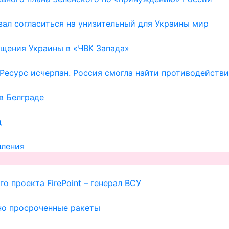
ал согласиться на унизительный для Украины мир
щения Украины в «ЧВК Запада»
Ресурс исчерпан. Россия смогла найти противодейств
в Белграде
д
пления
о проекта FirePoint – генерал ВСУ
но просроченные ракеты