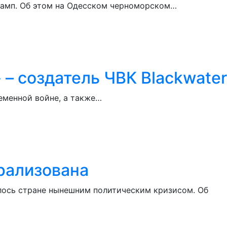
рамп. Об этом на Одесском черноморском…
– создатель ЧВК Blackwater
еменной войне, а также…
арализована
улось стране нынешним политическим кризисом. Об