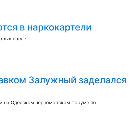
тся в наркокартели
торых после…
лавком Залужный заделался
ом на Одесском черноморском форуме по