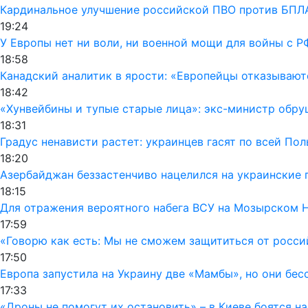
Кардинальное улучшение российской ПВО против БПЛА
19:24
У Европы нет ни воли, ни военной мощи для войны с Р
18:58
Канадский аналитик в ярости: «Европейцы отказывают
18:42
«Хунвейбины и тупые старые лица»: экс-министр обру
18:31
Градус ненависти растет: украинцев гасят по всей По
18:20
Азербайджан беззастенчиво нацелился на украинские 
18:15
Для отражения вероятного набега ВСУ на Мозырском 
17:59
«Говорю как есть: Мы не сможем защититься от росси
17:50
Европа запустила на Украину две «Мамбы», но они бес
17:33
«Дроны не помогут их остановить» – в Киеве боятся 