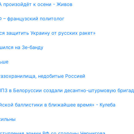
 произойдёт к осени - Живов
Ф – французский политолог
ся защитить Украину от русских ракет»
шился на Зе-банду
льше
газохранилища, недобитые Россией
НПЗ в Белоруссии создали десантно-штурмовую бригад
йской баллистики в ближайшее время» - Кулеба
сильны
наступления армии РФ со стороны Чернигова