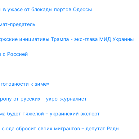
ы в ужасе от блокады портов Одессы
мат-предатель
иджские инициативы Трампа - экс-глава МИД Украины
ы с Россией
готовности к зиме»
ропу от русских - укро-журналист
ма будет тяжёлой – украинский эксперт
 сюда сбросит своих мигрантов – депутат Рады