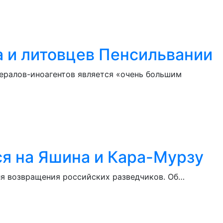
 и литовцев Пенсильвании
ералов-иноагентов является «очень большим
ся на Яшина и Кара-Мурзу
ля возвращения российских разведчиков. Об…