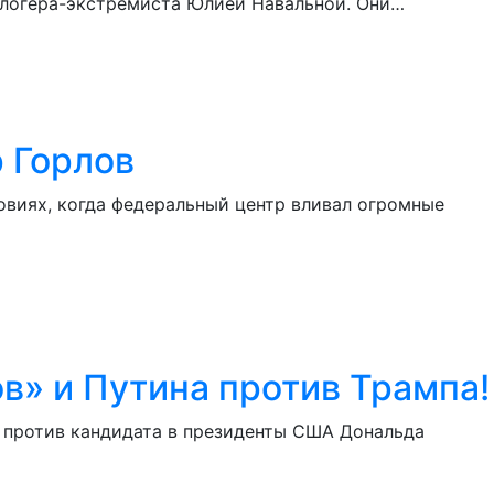
 блогера-экстремиста Юлией Навальной. Они…
 Горлов
овиях, когда федеральный центр вливал огромные
в» и Путина против Трампа!
 против кандидата в президенты США Дональда