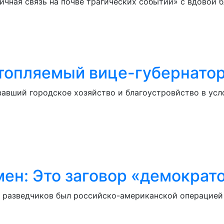
ичная связь на почве трагических событий» с вдовой
топляемый вице-губернатор
вавший городское хозяйство и благоустровйство в усл
ен: Это заговор «демократо
х разведчиков был российско-американской операцией