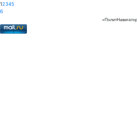
1
2
3
4
5
6
«ПолитНавигатор