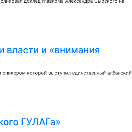
убликовал доклад главкома Александра Сырского на
 власти и «внимания
м спикером которой выступил единственный албанский
кого ГУЛАГа»