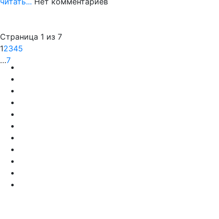
читать...
Нет комментариев
Страница 1 из 7
1
2
3
4
5
…
7