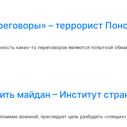
ереговоры» – террорист Пон
ность каких-то переговоров являются попыткой обман
ить майдан – Институт стра
я помимо военной, преследует цель разбудить «спящих»