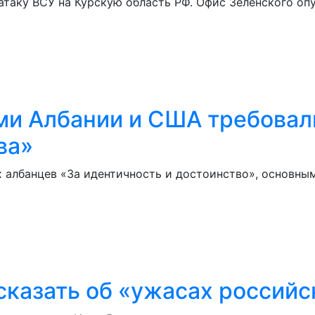
таку ВСУ на Курскую область РФ. Офис Зеленского оп
и Албании и США требовали
ва»
 албанцев «За идентичность и достоинство», основны
казать об «ужасах российс