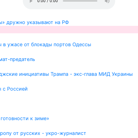
ы» дружно указывают на РФ
ы в ужасе от блокады портов Одессы
мат-предатель
иджские инициативы Трампа - экс-глава МИД Украины
ы с Россией
готовности к зиме»
ропу от русских - укро-журналист