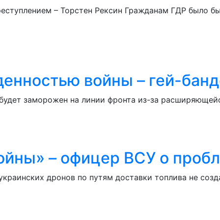
еступлением – Торстен Рексин Гражданам ГДР было бы
денностью войны – гей-бан
 будет заморожен на линии фронта из-за расширяющей
войны» – офицер ВСУ о проб
 украинских дронов по путям доставки топлива не соз