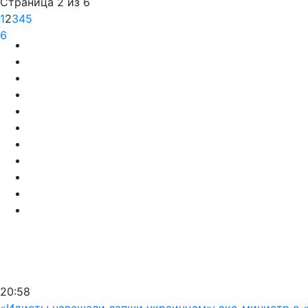
Страница 2 из 6
1
2
3
4
5
6
20:58
«Идиоты навешали лапши украинцам»: экс-министр о «