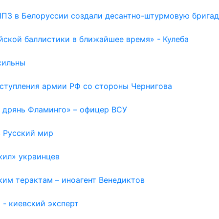
НПЗ в Белоруссии создали десантно-штурмовую бригад
йской баллистики в ближайшее время» - Кулеба
сильны
наступления армии РФ со стороны Чернигова
а дрянь Фламинго» – офицер ВСУ
в Русский мир
жил» украинцев
ким терактам – иноагент Венедиктов
 - киевский эксперт