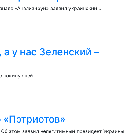
канале «Анализируй» заявил украинский…
 а у нас Зеленский –
е с покинувшей…
о «Пэтриотов»
 Об этом заявил нелегитимный президент Украины