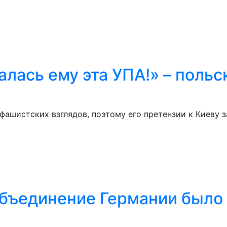
лась ему эта УПА!» – польс
в
ашистских взглядов, поэтому его претензии к Киеву 
объединение Германии было