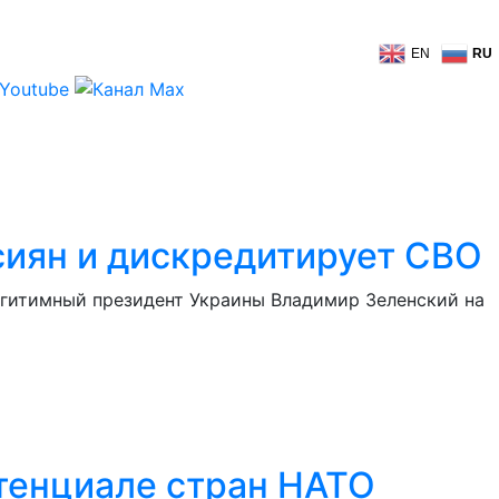
EN
RU
ссиян и дискредитирует СВО
егитимный президент Украины Владимир Зеленский на
отенциале стран НАТО