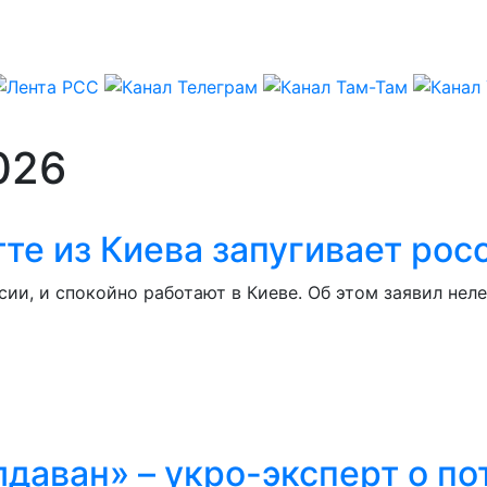
026
тте из Киева запугивает ро
и, и спокойно работают в Киеве. Об этом заявил нел
даван» – укро-эксперт о п