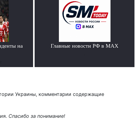
нденты на
Главные новости РФ в MAX
»
.
е
тории Украины, комментарии содержащие
ния.
Спасибо за понимание!