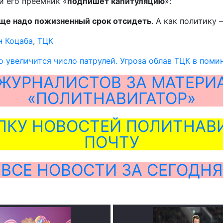
и его преемник «
подпишет капитуляцию
»:
еще надо пожизненный срок отсидеть
. А как политику
н Коцаба
,
ТЦК
о увеличится число патрулей. Угроза облав ТЦК в поми
ЖУРНАЛИСТОВ ЗА МАТЕРИ
«ПОЛИТНАВИГАТОР»
ЛКУ НОВОСТЕЙ ПОЛИТНАВИ
ПОЧТУ
ВСЕ НОВОСТИ ЗА СЕГОДНЯ