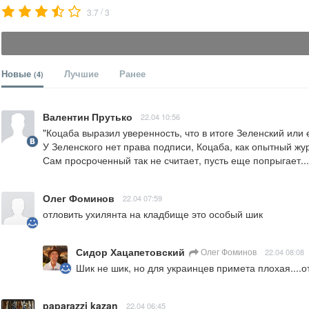
/
3.7
3
Новые
Лучшие
Ранее
(4)
Валентин Прутько
22.04 10:56
"Коцаба выразил уверенность, что в итоге Зеленский или
У Зеленского нет права подписи, Коцаба, как опытный жур
Сам просроченный так не считает, пусть еще попрыгает...
Олег Фоминов
22.04 07:59
отловить ухилянта на кладбище это особый шик
Сидор Хацапетовский
Олег Фоминов
22.04 08:08
Шик не шик, но для украинцев примета плохая....отк
paparazzi kazan
22.04 06:45