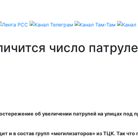
личится число патруле
остережение об увеличении патрулей на улицах под 
дит и в состав групп «могилизаторов» из ТЦК. Так чт