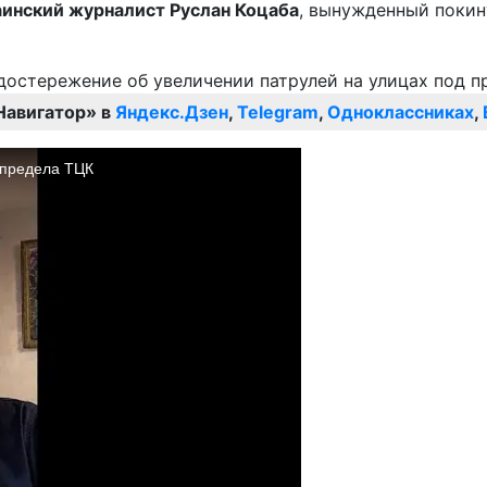
аинский журналист Руслан Коцаба
, вынужденный покин
Навигатор» в
Яндекс.Дзен
,
Telegram
,
Одноклассниках
,