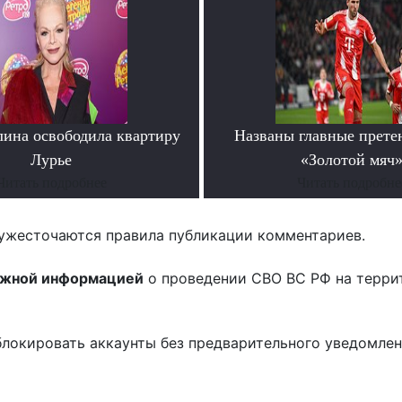
лина освободила квартиру
Названы главные прете
Лурье
«Золотой мяч
Читать подробнее
Читать подробне
ужесточаются правила публикации комментариев.
ожной информацией
о проведении СВО ВС РФ на терри
блокировать аккаунты без предварительного уведомле
!