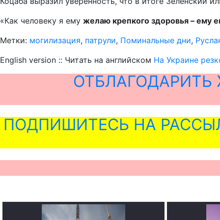
Коцаба выразил уверенность, что в итоге Зеленский ил
«Как человеку я ему
желаю крепкого здоровья – ему 
Метки:
могилизация
,
патрули
,
Поминальные дни
,
Русла
English version :: Читать на английском
На Украине резк
ОТБЛАГОДАРИТЬ 
ПОДПИШИТЕСЬ НА РАССЫ