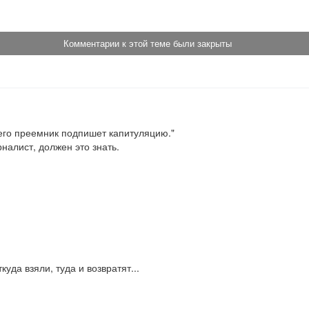
Комментарии к этой теме были закрыты
 его преемник подпишет капитуляцию."

налист, должен это знать.

уда взяли, туда и возвратят...