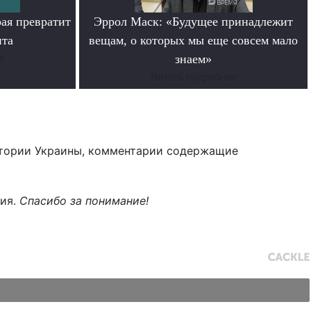
рая превратит
Эррол Маск: «Будущее принадлежит
нта
вещам, о которых мы еще совсем мало
е
знаем»
Читать подробнее
тории Украины, комментарии содержащие
ния.
Спасибо за понимание!