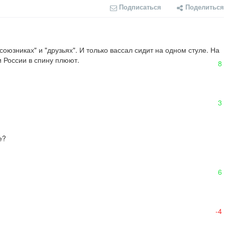
Подписаться
Поделиться
юзниках" и "друзьях". И только вассал сидит на одном стуле. На 
и России в спину плюют.
8
3
?

6
-4