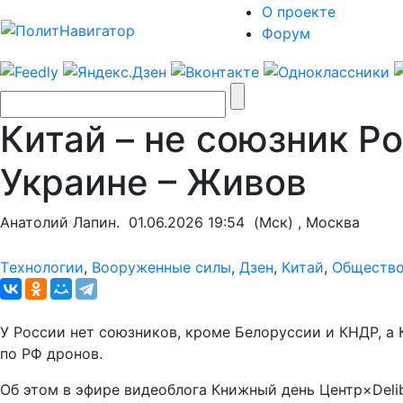
О проекте
Форум
Китай – не союзник Р
Украине – Живов
Анатолий Лапин.
01.06.2026 19:54
(Мск) , Москва
Tехнологии
,
Вооруженные силы
,
Дзен
,
Китай
,
Обществ
У России нет союзников, кроме Белоруссии и КНДР, а
по РФ дронов.
Об этом в эфире видеоблога Книжный день Центр×Deli