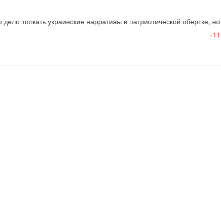
 дело толкать украинские нарратиаы в патриотической обертке, но 
-11