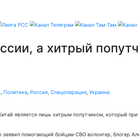
оссии, а хитрый попут
о
,
Политика
,
Россия
,
Спецоперация
,
Украина
 Китай является лишь хитрым попутчиком, который пр
b заявил помогающий бойцам СВО волонтер, блогер Ал