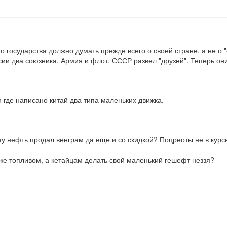
государства должно думать прежде всего о своей стране, а не о "со
оссии два союзника. Армия и флот. СССР развел "друзей". Теперь он
и где написано китай два типа маленьких движка.
ту нефть продал венграм да еще и со скидкой? Поцреоты не в курсе
е топливом, а кетайцам делать свой маленький гешефт неззя? 
