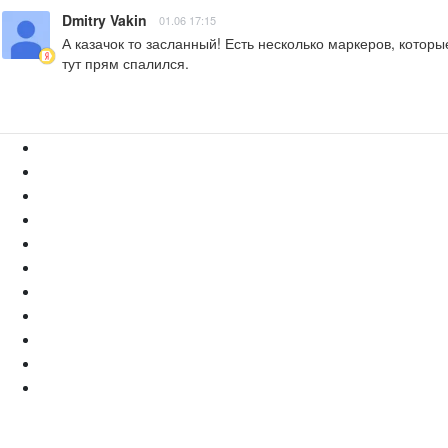
Dmitry Vakin
01.06 17:15
А казачок то засланный! Есть несколько маркеров, котор
тут прям спалился.