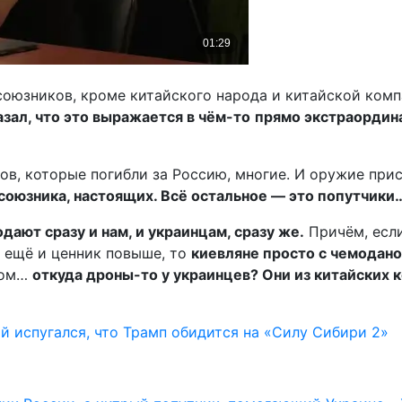
т союзников, кроме китайского народа и китайской ком
азал, что это выражается в чём-то
прямо экстраордин
, которые погибли за Россию, многие. И оружие присл
 союзника
,
настоящих. Всё остальное — это попутчики
дают сразу и нам, и украинцам
,
сразу же.
Причём, есл
, ещё и ценник повыше, то
к
иевлян
е
просто с чемодано
елом…
откуда
дроны
-то у украинцев? Они из китайских
й испугался, что Трамп обидится на «Силу Сибири 2»