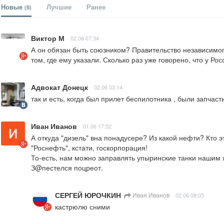
Новые
Лучшие
Ранее
(5)
Виктор М
02.06 07:34
А он обязан быть союзником? Правительство независимого 
том, где ему указали. Сколько раз уже говорено, что у Р
Адвокат Донецк
02.06 03:14
так и есть, когда был прилет беспилотника , были запчаст
Иван Иванов
01.06 17:52
А откуда "дизель" вна понадусере? Из какой нефти? Кто э
"Роснефть", кстати, госкорпорация! 

То-есть, нам можно заправлять упыринские танки нашим ж
З@пестелся поцреот.
СЕРГЕЙ ЮРОЧКИН
Иван Иванов
02.06 08:05
кастрюлю сними