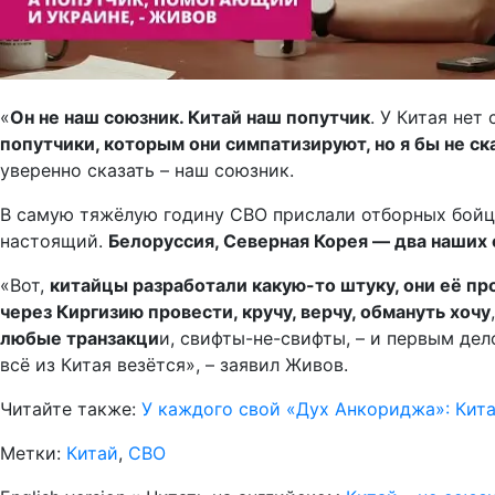
«
Он не наш союзник. Китай наш попутчик
. У Китая не
попутчики, которым они симпатизируют, но я бы не ск
уверенно сказать – наш союзник.
В самую тяжёлую годину СВО прислали отборных бойцов
настоящий.
Бел
оруссия
, Северная Корея — два наших
«Вот,
китайцы разработали какую-то штуку, они её про
через Киргизию провести, кручу, верчу, обмануть хочу
любые транзакци
и, свифты-не-свифты, – и первым д
всё из Китая везётся», – заявил Живов.
Читайте также:
У каждого свой «Дух Анкориджа»: Кита
Метки:
Китай
,
СВО