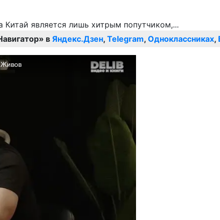
Навигатор» в
Яндекс.Дзен
,
Telegram
,
Одноклассниках
,