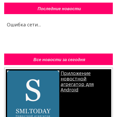
Последние новости
Ошибка сети...
Все новости за сегодня
Приложение
новостной
агрегатор для
Android
.