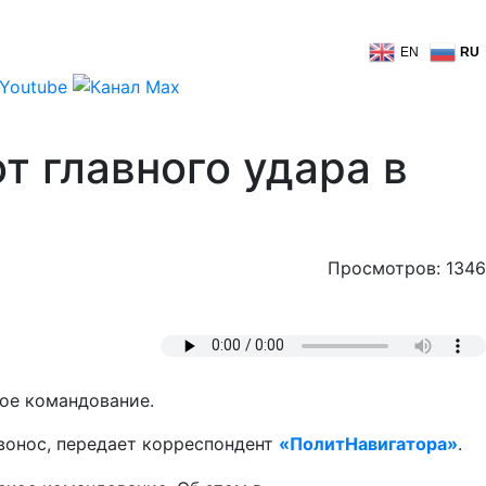
EN
RU
т главного удара в
Просмотров: 1346
ое командование.
вонос, передает корреспондент
«ПолитНавигатора»
.