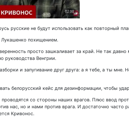
русь русские не будут использовать как повторный пла
Лукашенко похищением.
веренность просто зашкаливает за край. Не так давно
о руководства Венгрии.
зборки и запугивание друг друга: а я тебе, а ты мне.
овать белорусский кейс для дезинформации, чтобы уда
роводятся со стороны наших врагов. Плюс ввод проти
тив нас, но и нами против врага. И достаточно часто 
ется Кривонос.