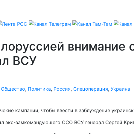
лоруссией внимание о
ал ВСУ
,
Общество
,
Политика
,
Россия
,
Спецоперация
,
Украина
екие кампании, чтобы ввести в заблуждение украинск
вил экс-замкомандующего ССО ВСУ генерал Сергей Кри