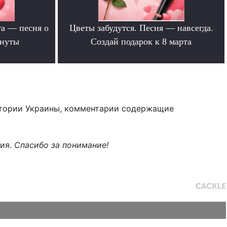
та — песня о
Цветы забудутся. Песня — навсегда.
инуты
Создай подарок к 8 марта
.
тории Украины, комментарии содержащие
ния.
Спасибо за понимание!