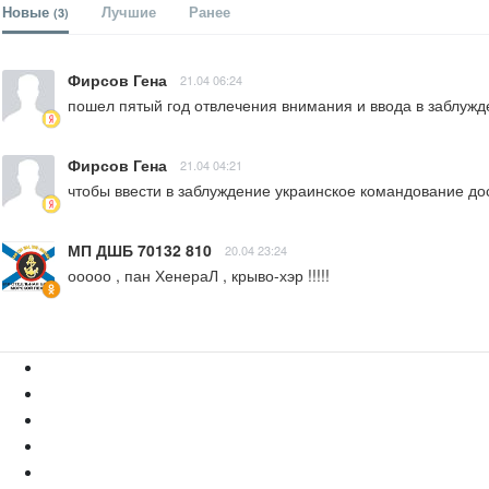
Новые
Лучшие
Ранее
(3)
Фирсов Гена
21.04 06:24
пошел пятый год отвлечения внимания и ввода в заблужден
Фирсов Гена
21.04 04:21
чтобы ввести в заблуждение украинское командование доста
МП ДШБ 70132 810
20.04 23:24
ооооо , пан ХенераЛ , крыво-хэр !!!!!