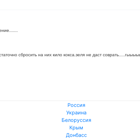
ие.......
точно сбросить на них кило кокса.зеля не даст соврать.....гыыыыы.
Россия
Украина
Белоруссия
Крым
Донбасс