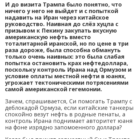
И до визита Трампа было понятно, что
ничего у него не выйдет и с попыткой
надавить на Иран через китайское
руководство. Наивная до слёз хуцпа с
призывом к Пекину закупать вкусную
американскую нефть вместо
тоталитарной иранской, но по цене в три
раза дороже, была способна обмануть
только очень наивных: это была слабая
попытка остановить крах нефтедоллара,
поскольку контроль Ирана над Ормузом и
условие оплаты местной нефти в юанях,
угрожает тектоническими потрясениями
самой американской гегемонии.
Зачем, спрашивается, Си помогать Трампу с
деблокадой Ормуза, если китайские танкеры
спокойно везут нефть в родные пенаты, а
контроль Ирана поднимает авторитет юаня
на фоне изрядно запомоенного доллара?