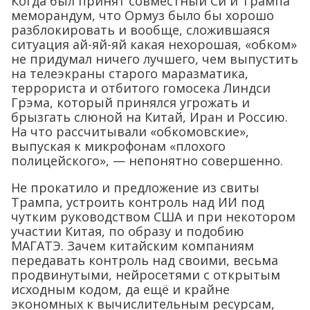
Когда был принят совместный Си и Трампа
меморандум, что Ормуз было бы хорошо
разблокировать и вообще, сложившаяся
ситуация ай-яй-яй какая нехорошая, «обком»
не придумал ничего лучшего, чем выпустить
на телеэкраны старого маразматика,
террориста и отбитого гомосека Линдси
Грэма, который принялся угрожать и
брызгать слюной на Китай, Иран и Россию.
На что рассчитывали «обкомовские»,
выпуская к микрофонам «плохого
полицейского», — непонятно совершенно.
Не прокатило и предложение из свиты
Трампа, устроить контроль над ИИ под
чутким руководством США и при некотором
участии Китая, по образу и подобию
МАГАТЭ. Зачем китайским компаниям
передавать контроль над своими, весьма
продвинутыми, нейросетями с открытым
исходным кодом, да ещё и крайне
экономных к вычислительным ресурсам,