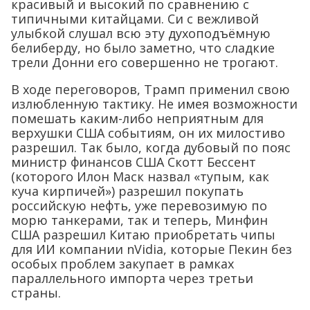
красивый и высокий по сравнению с
типичными китайцами. Си с вежливой
улыбкой слушал всю эту духоподъёмную
белиберду, но было заметно, что сладкие
трели Донни его совершенно не трогают.
В ходе переговоров, Трамп применил свою
излюбленную тактику. Не имея возможности
помешать каким-либо неприятным для
верхушки США событиям, он их милостиво
разрешил. Так было, когда дубовый по пояс
министр финансов США Скотт Бессент
(которого Илон Маск назвал «тупым, как
куча кирпичей») разрешил покупать
российскую нефть, уже перевозимую по
морю танкерами, так и теперь, Минфин
США разрешил Китаю приобретать чипы
для ИИ компании nVidia, которые Пекин без
особых проблем закупает в рамках
параллельного импорта через третьи
страны.