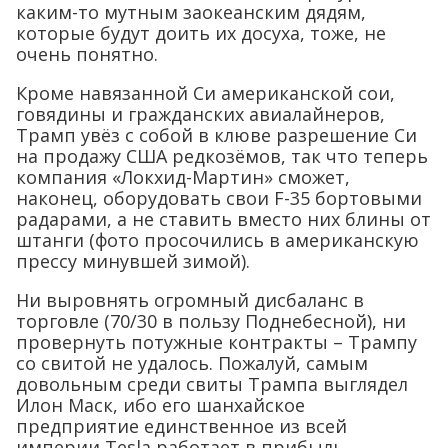
каким-то мутным заокеанским дядям,
которые будут доить их досуха, тоже, не
очень понятно.
Кроме навязанной Си американской сои,
говядины и гражданских авиалайнеров,
Трамп увёз с собой в клюве разрешение Си
на продажу США редкозёмов, так что теперь
компания «Локхид-Мартин» сможет,
наконец, оборудовать свои F-35 бортовыми
радарами, а не ставить вместо них блины от
штанги (фото просочились в американскую
прессу минувшей зимой).
Ни выровнять огромный дисбаланс в
торговле (70/30 в пользу Поднебесной), ни
провернуть потужные контракты – Трампу
со свитой не удалось. Пожалуй, самым
довольным среди свиты Трампа выглядел
Илон Маск, ибо его шанхайское
предприятие единственное из всей
империи Tesla работает в прибыль.