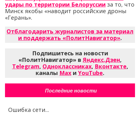
удары по территории Белоруссии
за то, что
Минск якобы «наводит российские дроны
«Герань».
Отблагодарить журналистов за материал
и поддержать «ПолитНавигатор»
.
Подпишитесь на новости
«ПолитНавигатор» в
Яндекс.Дзен
,
Telegram
,
Одноклассниках
,
Вконтакте
,
каналы
Max
и
YouTube
.
Последние новости
Ошибка сети...