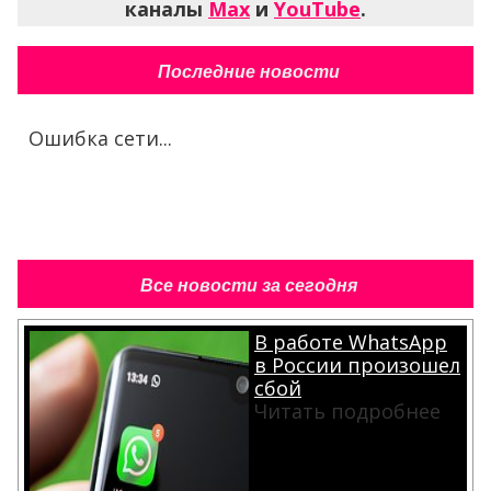
каналы
Max
и
YouTube
.
Последние новости
Ошибка сети...
Все новости за сегодня
В работе WhatsApp
в России произошел
сбой
Читать подробнее