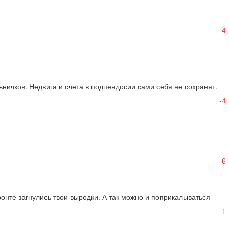
-4
ничков. Недвига и счета в подпендосии сами себя не сохранят. 

-4
-6
ронте загнулись твои выродки. А так можно и поприкалываться 
1