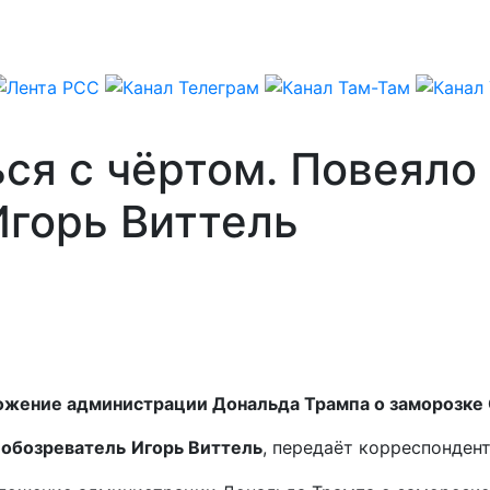
ься с чёртом. Повеял
Игорь Виттель
дложение администрации Дональда Трампа о заморозке
 обозреватель
Игорь Виттель
, передаёт корреспонден