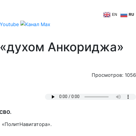
EN
RU
о «духом Анкориджа»
Просмотров: 1056
 СВО.
т «ПолитНавигатора».