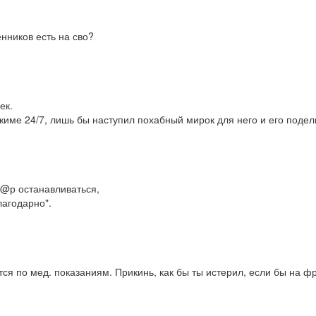
нников есть на сво?
к.

ежиме 24/7, лишь бы наступил похабный мирок для него и его подель
@р останавливаться, 

агодарно".

ится по мед. показаниям. Прикинь, как бы ты истерил, если бы на ф