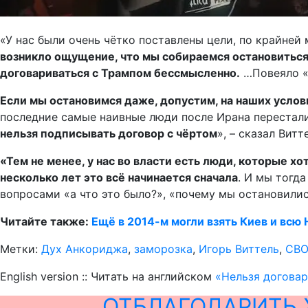
«У нас были очень чётко поставлены цели, по крайней
возникло ощущение, что мы собираемся остановиться 
договариваться с Трампом бессмысленно.
…Повеяло «д
Если мы остановимся даже, допустим, на наших услови
последние самые наивные люди после Ирана перестали 
нельзя подписывать договор с чёртом
», – сказал Витт
«Тем не менее, у нас во власти есть люди, которые х
несколько лет это всё начинается сначала
. И мы тогд
вопросами «а что это было?», «почему мы остановилис
Читайте также:
Ещё в 2014-м могли взять Киев и всю
Метки:
Дух Анкориджа
,
заморозка
,
Игорь Виттель
,
СВ
English version :: Читать на английском
«Нельзя договар
ОТБЛАГОДАРИТЬ 