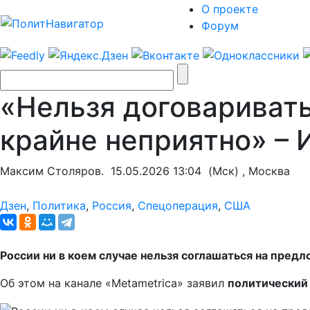
О проекте
Форум
«Нельзя договариват
крайне неприятно» – 
Максим Столяров.
15.05.2026 13:04
(Мск) , Москва
Дзен
,
Политика
,
Россия
,
Спецоперация
,
США
России ни в коем случае нельзя соглашаться на пре
Об этом на канале «Metametrica» заявил
политический