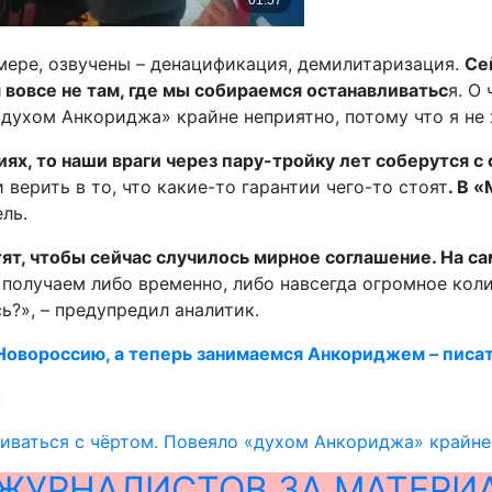
 мере, озвучены – денацификация, демилитаризация.
Се
вовсе не там, где мы собираемся останавливатьс
я. О
ухом Анкориджа» крайне неприятно, потому что я не 
ях, то наши враги через пару-тройку лет соберутся с
верить в то, что какие-то гарантии чего-то стоят
. В 
ель.
отят, чтобы сейчас случилось мирное соглашение. На с
а получаем либо временно, либо навсегда огромное кол
ь?», – предупредил аналитик.
 Новороссию, а теперь занимаемся Анкориджем – писа
О
иваться с чёртом. Повеяло «духом Анкориджа» крайне
ЖУРНАЛИСТОВ ЗА МАТЕРИ