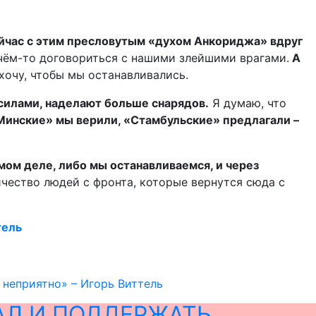
йчас с этим пресловутым «духом Анкориджа» вдруг
 чём-то договориться с нашими злейшими врагами.
А
хочу, чтобы мы останавливались.
 силами, наделают больше снарядов.
Я думаю, что
«Минские» мы верили, «Стамбульские» предлагали –
амом деле, либо мы останавливаемся, и через
ичество людей с фронта, которые вернутся сюда с
тель
 неприятно» – Игорь Виттель
АЛ И ПОДДЕРЖАТЬ