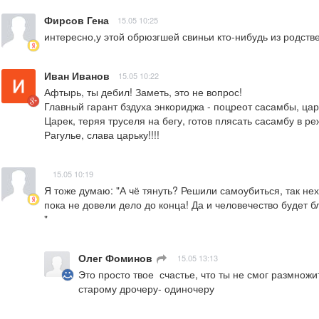
Фирсов Гена
15.05 10:25
интересно,у этой обрюзгшей свиньи кто-нибудь из родстве
Иван Иванов
15.05 10:22
Афтырь, ты дебил! Заметь, это не вопрос!

Главный гарант бздуха энкориджа - поцреот сасамбы, царе
Царек, теряя труселя на бегу, готов плясать сасамбу в р
Рагулье, слава царьку!!!!
15.05 10:19
Я тоже думаю: "А чё тянуть? Решили самоубиться, так нех
пока не довели дело до конца! Да и человечество будет бл
"
Олег Фоминов
ㅤ
15.05 13:13
Это просто твое  счастье, что ты не смог размнож
старому дрочеру- одиночеру