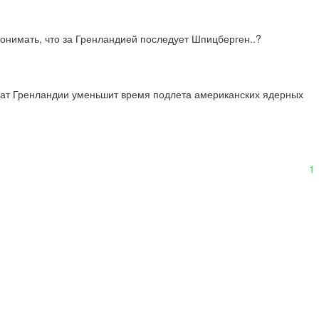
 понимать, что за Гренландией последует Шпицберген..?
ват Гренландии уменьшит время подлета американских ядерных 
1