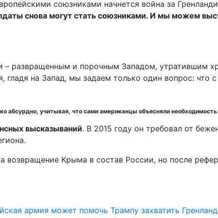
вропейскими союзниками начнется война за Гренландию
лдаты снова могут стать союзниками. И мы можем выс
 – развращенным и порочным Западом, утратившим хри
, гладя на Запад, мы задаем только один вопрос: что 
ко абсурдно, учитывая, что сами американцы объясняли необходимость
ансных высказываний
. В 2015 году он требовал от беж
егиона.
за возвращение Крыма в состав России, но после рефе
ийская армия может помочь Трампу захватить Гренлан