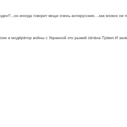
ден!!...он иногда говорит вещи очень антирусские....как можно не
ccии и модepaтор войны с Украиной это рыжий caтaна Тpaмп.И зах