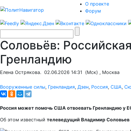
О проекте
Форум
Соловьёв: Российска
Гренландию
Елена Острякова.
02.06.2026 14:31
(Мск) , Москва
Вооруженные силы
,
Гренландия
,
Дзен
,
Россия
,
США
,
Сю
Россия может помочь США отвоевать Гренландию у Е
Об этом известный
телеведущий Владимир Соловьев