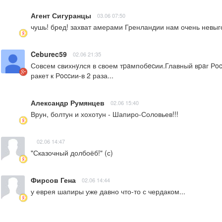
Агент Сигуранцы
03.06 07:50
чушь! бред! захват амерами Гренландии нам очень невыго
Ceburec59
02.06 21:35
Совсем свихнyлся в своем тpaмпобecии.Главный вpaг Рo
ракет к Рoccии-в 2 раза...
Александр Румянцев
02.06 15:40
Врун, болтун и хохотун - Шапиро-Соловьев!!!
02.06 14:47
"Сказочный долбоёб!" (с)
Фирсов Гена
02.06 14:44
у еврея шапиры уже давно что-то с чердаком...