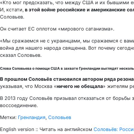
«Кто мог предсказать, что между США и их бывшими е
И, кстати,
в этой войне российские и американские со
Соловьев.
Он считает ЕС оплотом «мирового сатанизма».
«Мы сражаемся не с украинцами, мы сражаемся с вами
война для нашего народа священна. Вот почему сегодня
сказал Соловьев.
Слова Соловьева о помощи США в захвате Гренландии выглядят несколь
В прошлом Соловьёв становился автором ряда резон
указывая, что Москва «
ничего не обещала
» жителям р
В 2013 году Соловьёв призывал отказаться от борьбы 
воссоединение.
Метки:
Гренландия
,
Соловьев
English version :: Читать на английском
Соловьёв: Росс