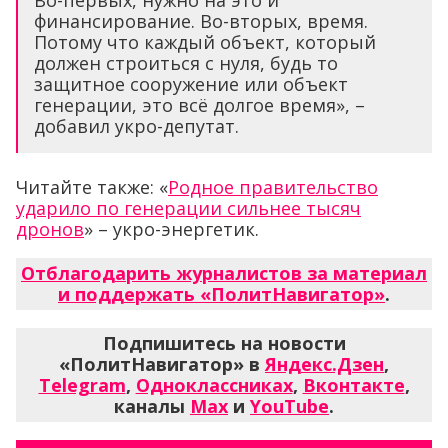
Во-первых, нужно на это и
финансирование. Во-вторых, время.
Потому что каждый объект, который
должен строиться с нуля, будь то
защитное сооружение или объект
генерации, это всё долгое время», –
добавил укро-депутат.
Читайте также: «
Родное правительство
ударило по генерации сильнее тысяч
дронов
» – укро-энергетик.
Отблагодарить журналистов за материал
и поддержать «ПолитНавигатор»
.
Подпишитесь на новости
«ПолитНавигатор» в
Яндекс.Дзен
,
Telegram
,
Одноклассниках
,
Вконтакте
,
каналы
Max
и
YouTube
.