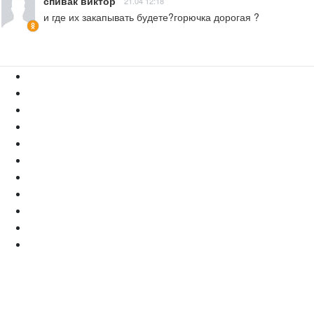
спивак виктор
21.04 12:18
и где их закапывать будете?горючка дорогая ?