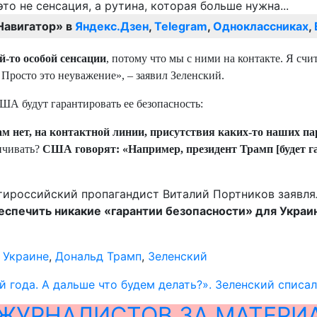
Навигатор» в
Яндекс.Дзен
,
Telegram
,
Одноклассниках
,
-то особой сенсации
, потому что мы с ними на контакте. Я счи
. Просто это неуважение», – заявил Зеленский.
США будут гарантировать ее безопасность:
ам нет, на контактной линии, присутствия каких-то наших па
ничивать?
США говорят: «Например, президент Трамп [будет га
тироссийский пропагандист Виталий Портников заявля
еспечить никакие «гарантии безопасности» для Украин
 Украине
,
Дональд Трамп
,
Зеленский
й года. А дальше что будем делать?». Зеленский списа
ЖУРНАЛИСТОВ ЗА МАТЕРИ