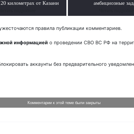
 20 километрах от Казани
амбициозные зад
Читать подробнее
Читать подробне
ужесточаются правила публикации комментариев.
ожной информацией
о проведении СВО ВС РФ на терри
блокировать аккаунты без предварительного уведомле
!
Комментарии к этой теме были закрыты