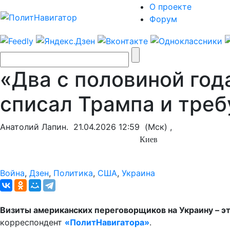
О проекте
Форум
«Два с половиной год
списал Трампа и треб
Анатолий Лапин.
21.04.2026 12:59
(Мск) ,
Киев
Война
,
Дзен
,
Политика
,
США
,
Украина
Визиты американских переговорщиков на Украину – это
корреспондент
«ПолитНавигатора»
.