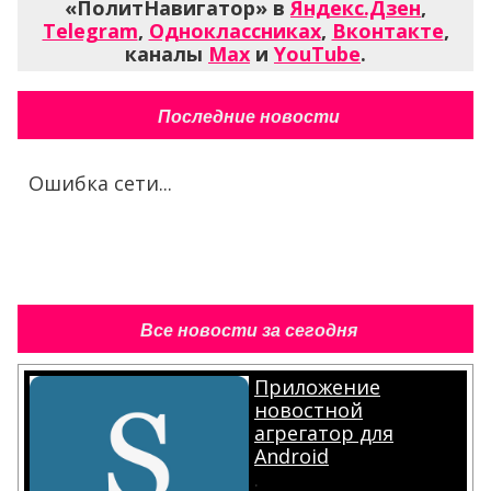
«ПолитНавигатор» в
Яндекс.Дзен
,
Telegram
,
Одноклассниках
,
Вконтакте
,
каналы
Max
и
YouTube
.
Последние новости
Ошибка сети...
Все новости за сегодня
Приложение
новостной
агрегатор для
Android
.