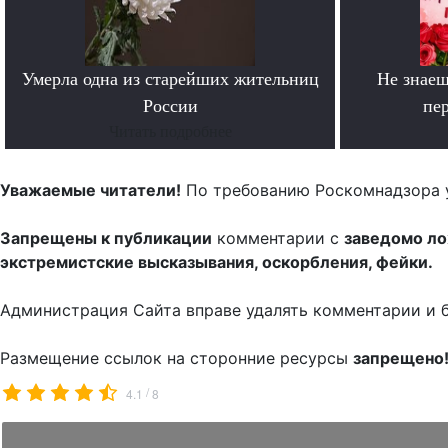
Умерла одна из старейших жительниц
Не знаеш
России
пе
Читать подробнее
Уважаемые читатели!
По требованию Роскомнадзора 
Запрещены к публикации
комментарии с
заведомо л
экстремистские высказывания, оскорбления, фейки.
Администрация Сайта вправе удалять комментарии и 
Размещение ссылок на сторонние ресурсы
запрещено
/
4.1
8