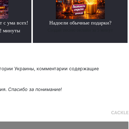
т с ума всех!
Надоели обычные подарки?
 2 минуты
Создай песню онлайн за 5 минут
тории Украины, комментарии содержащие
ния.
Спасибо за понимание!