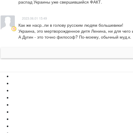
распад Украины уже свершившийся ФАКТ.
2023.06.01 15:49
Как же наср..ли в голову русским людям большевики! 

Украина, это мертворожденное дитя Ленина, ни для чего и
А Дугин - это точно философ? По-моему, обычный муд.к.