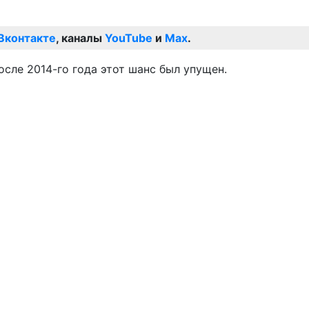
Вконтакте
, каналы
YouTube
и
Max
.
осле 2014-го года этот шанс был упущен.