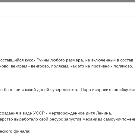
о оставшийся кусок Руины любого размера, не включенный в состав 
ово, венграм - венгрово, полякам, как это не противно - поляково
но быть  ни с какой долей суверенитета.  Пора исправить ошибку и
создания в виде УССР - мертворожденное дитя Ленина.

рство выработало свой ресурс запустив механизм самоуничтожени
ского финала:
