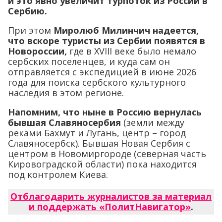
и это явно увеличит турпоток из России в
Сербию.
При этом
Миролюб Милинчич надеется,
что вскоре туристы из Сербии появятся в
Новороссии,
где в XVIII веке было немало
сербских поселенцев, и куда сам он
отправляется с экспедицией в июне 2026
года для поиска сербского культурного
наследия в этом регионе.
Напомним, что ныне в Россию вернулась
бывшая Славяносербия
(земли между
реками Бахмут и Лугань, центр – город
Славяносербск). Бывшая Новая Сербия с
центром в Новомиргороде (северная часть
Кировоградской области) пока находится
под контролем Киева.
Отблагодарить журналистов за материал
и поддержать «ПолитНавигатор»
.