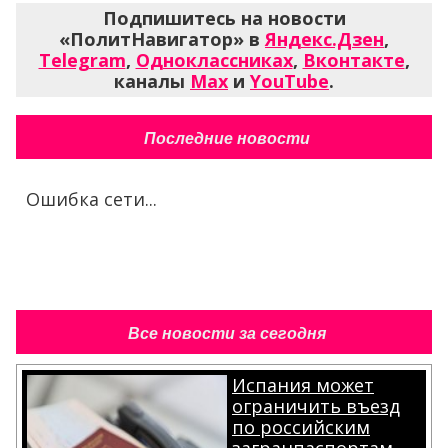
Подпишитесь на новости
«ПолитНавигатор» в
Яндекс.Дзен
,
Telegram
,
Одноклассниках
,
Вконтакте
,
каналы
Max
и
YouTube
.
Последние новости
Ошибка сети...
Все новости за сегодня
Испания может
ограничить въезд
по российским