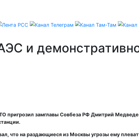
 АЭС и демонстративн
ТО пригрозил замглавы Совбеза РФ Дмитрий Медведев 
станции.
л, что на раздающиеся из Москвы угрозы ему плевать