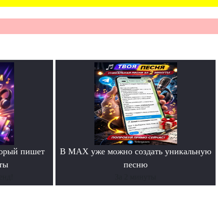
торый пишет
В MAX уже можно создать уникальную
ты
песню
енд!
За 2 минуты