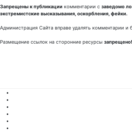
Запрещены к публикации
комментарии с
заведомо л
экстремистские высказывания, оскорбления, фейки.
Администрация Сайта вправе удалять комментарии и 
Размещение ссылок на сторонние ресурсы
запрещено
/
2.8
4
Новые
Лучшие
Ранее
(19)
Григорий
31.05 18:50
Вот только полянка какая-то не украинская.....
Valeriy
31.05 09:13
Оно второй Чернобыль перед смертью назло всем хочет у