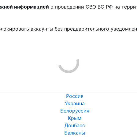
ожной информацией
о проведении СВО ВС РФ на терри
блокировать аккаунты без предварительного уведомле
!
Комментарии к этой теме были закрыты
строить и, чтоб его запомнили