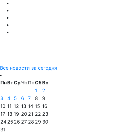
Олег Фоминов
31.05 06:40
Переговоры по неразглашению инфы о ништяках Голиковой
Юрий Шиленков
31.05 05:37
Тень "медведчука" нависла над Москвой.
Виктор М
Юрий Шиленков
31.05 10:10
Балабол. И к чему ты это ляпнул?