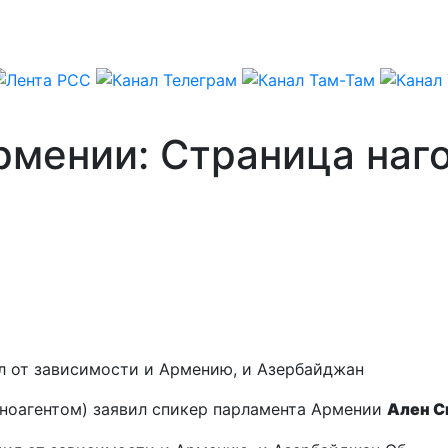
рмении: Страница наг
л от зависимости и Армению, и Азербайджан
иноагентом) заявил спикер парламента Армении
Ален С