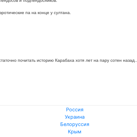
пендосов и подпендосников.

эротические па на конце у султана.
статочно почитать историю Карабаха хотя лет на пару сотен назад..
Россия
Украина
Белоруссия
Крым