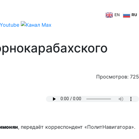
EN
RU
орнокарабахского
Просмотров: 725
имонян
, передаёт корреспондент «ПолитНавигатора».