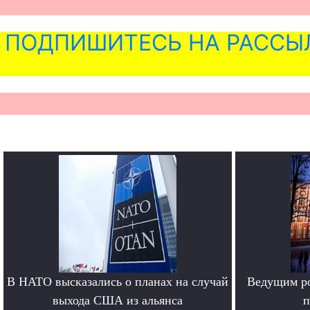
ПОДПИШИТЕСЬ НА РАССЫ
В НАТО высказались о планах на случай
Ведущим ро
выхода США из альянса
п