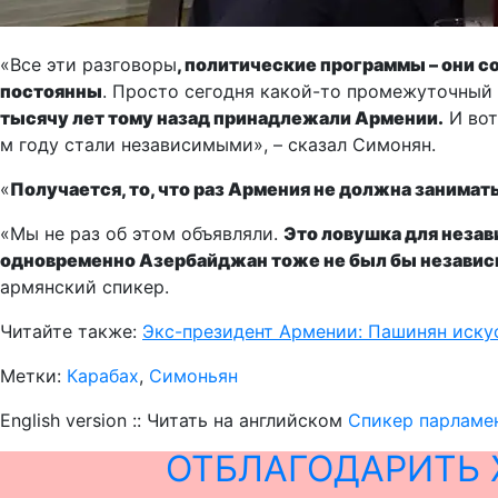
«Все эти разговоры
, политические программы – они со
постоянны
. Просто сегодня какой-то промежуточный
тысячу лет тому назад принадлежали Армении.
И вот
м году стали независимыми», – сказал Симонян.
«
Получается, то, что раз Армения не должна занима
«Мы не раз об этом объявляли.
Это ловушка для неза
одновременно Азербайджан тоже не был бы незави
армянский спикер.
Читайте также:
Экс-президент Армении: Пашинян иску
Метки:
Карабах
,
Симоньян
English version :: Читать на английском
Спикер парламе
ОТБЛАГОДАРИТЬ 