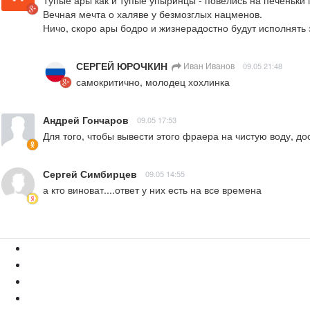
Тупые ары как и тупые упыринцы - повелись на печеньки 
Вечная мечта о халяве у безмозглых нацменов. 

Ничо, скоро ары бодро и жизнерадостно будут исполнять 
СЕРГЕЙ ЮРОЧКИН
Иван Иванов
09.05 21:48
самокритично, молодец хохлинка
Андрей Гончаров
09.05 17:53
Для того, чтобы вывести этого фраера на чистую воду, до
Сергей Симбирцев
09.05 14:55
а кто виноват....ответ у них есть на все времена