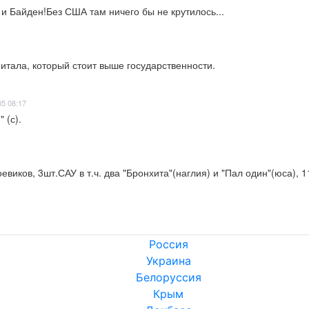
 Байден!Без США там ничего бы не крутилось...
итала, который стоит выше государственности.
05 08:17
 (с).
виков, 3шт.САУ в т.ч. два "Бронхита"(наглия) и "Пал один"(юса), 
Россия
Украина
Белоруссия
Крым