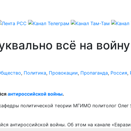
уквально всё на войну
Общество
,
Политика
,
Провокации
,
Пропаганда
,
Россия
,
йся
антироссийской войны
.
 кафедры политической теории МГИМО политолог Олег 