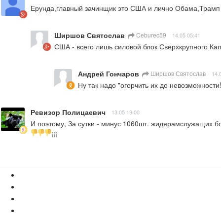
Ерунда,главный зачинщик это США и лично Обама,Трамп и
Ширшов Святослав
Ceburec59
14.05 05:41
США - всего лишь силовой блок Сверхкрупного Кап
Андрей Гончаров
Ширшов Святослав
14.
Ну так надо "огорчить их до невозможности!"
Ревизор Полицаевич
13.05 19:00
И поэтому, За сутки - минус 1060шт. жидярамслужащих бое
¡¡¡