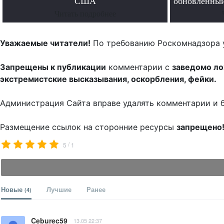
США
обновленный
Читать подробнее
Уважаемые читатели!
По требованию Роскомнадзора 
Запрещены к публикации
комментарии с
заведомо л
экстремистские высказывания, оскорбления, фейки.
Администрация Сайта вправе удалять комментарии и 
Размещение ссылок на сторонние ресурсы
запрещено
/
5
1
Новые
Лучшие
Ранее
(4)
Ceburec59
13.05 22:37