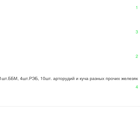
1
3
2
11шт.ББМ, 4шт.РЭБ, 10шт. арторудий и куча разных прочих железяк
4