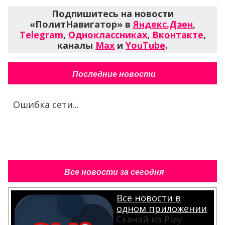
Подпишитесь на новости
«ПолитНавигатор» в
Яндекс.Дзен
,
Telegram
,
Одноклассниках
,
Вконтакте
,
каналы
Max
и
YouTube
.
Последние новости
Ошибка сети...
Все новости за сегодня
Все новости в
одном приложении
Скачай из Play