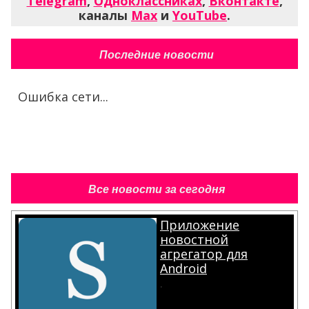
Telegram
,
Одноклассниках
,
Вконтакте
,
каналы
Max
и
YouTube
.
Последние новости
Ошибка сети...
Все новости за сегодня
Приложение
новостной
агрегатор для
Android
.