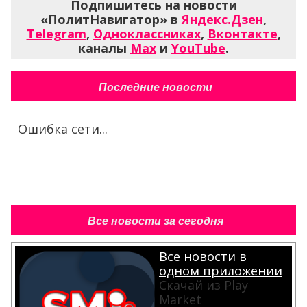
Подпишитесь на новости
«ПолитНавигатор» в
Яндекс.Дзен
,
Telegram
,
Одноклассниках
,
Вконтакте
,
каналы
Max
и
YouTube
.
Последние новости
Ошибка сети...
Все новости за сегодня
Все новости в
одном приложении
Скачай из Play
Market