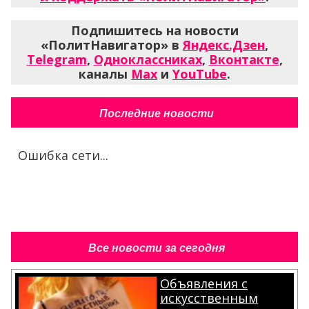
Подпишитесь на новости
«ПолитНавигатор» в
Яндекс.Дзен
,
Telegram
,
Одноклассниках
,
Вконтакте
,
каналы
Max
и
YouTube
.
Последние новости
Ошибка сети...
Все новости за сегодня
Объявления с
искусственным