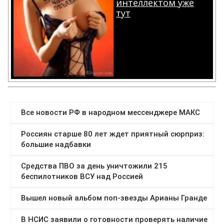
интеллектом уже
тут
.