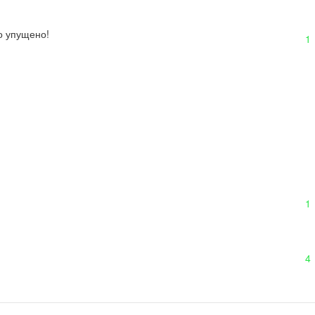
о упущено!
1
1
4