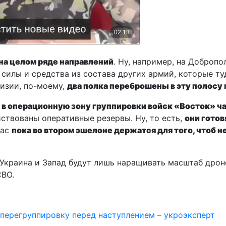
 на целом ряде направлений
. Ну, например, на Доброп
 силы и средства из состава других армий, которые ту
визии, по-моему,
два полка переброшены в эту полосу 
, в операционную зону группировки войск «Восток» ч
ствованы оперативные резервы. Ну, то есть,
они готов
час
пока во втором эшелоне держатся для того, чтоб 
 Украина и Запад будут лишь наращивать масштаб дрон
СВО.
перегруппировку перед наступлением – укроэксперт