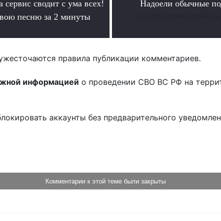
а сервис сводит с ума всех!
Надоели обычные по
свою песню за 2 минуты
Создай песню онлайн за
.
ужесточаются правила публикации комментариев.
ожной информацией
о проведении СВО ВС РФ на терри
блокировать аккаунты без предварительного уведомле
!
Комментарии к этой теме были закрыты