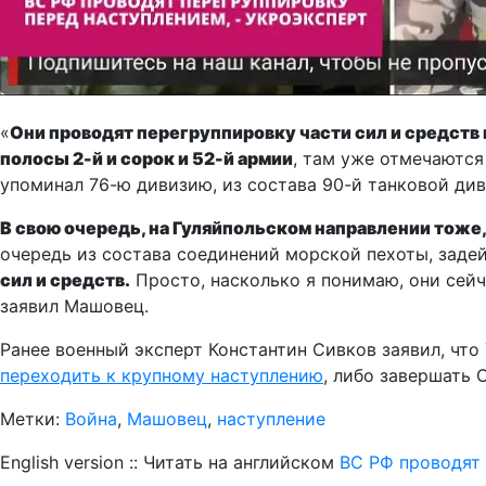
«
Они проводят перегруппировку части сил и средств
полосы 2-й и сорок и 52-й армии
, там уже отмечаются
упоминал 76-ю дивизию, из состава 90-й танковой ди
В свою очередь, на Гуляйпольском направлении тоже
очередь из состава соединений морской пехоты, задей
сил и средств.
Просто, насколько я понимаю, они сей
заявил Машовец.
Ранее военный эксперт Константин Сивков заявил, что
переходить к крупному наступлению
, либо завершать 
Метки:
Война
,
Машовец
,
наступление
English version :: Читать на английском
ВС РФ проводят 