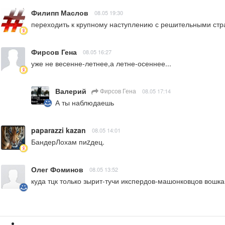
Филипп Маслов
08.05 19:30
переходить к крупному наступлению с решительными стр
Фирсов Гена
08.05 16:27
уже не весенне-летнее,а летне-осеннее...
Валерий
Фирсов Гена
08.05 17:14
А ты наблюдаешь
paparazzi kazan
08.05 14:01
БандерЛохам пиzдец.
Олег Фоминов
08.05 13:52
куда тцк только зырит-тучи икспердов-машонковцов вошк