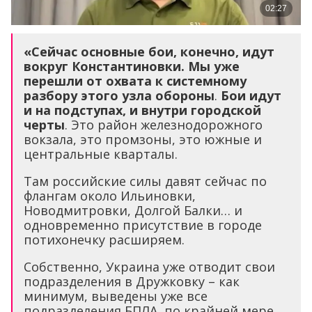
«Сейчас основные бои, конечно, идут
вокруг Константиновки. Мы уже
перешли от охвата к системному
разбору этого узла обороны
.
Бои идут
и на подступах, и внутри городской
черты
. Это район железнодорожного
вокзала, это промзоны, это южные и
центральные кварталы.
Там российские силы давят сейчас по
флангам около Ильиновки,
Новодмитровки, Долгой Балки… и
одновременно присутствие в городе
потихонечку расширяем.
Собственно, Украина уже отводит свои
подразделения в Дружковку – как
минимум, выведены уже все
подразделения БПЛА, по крайней мере,