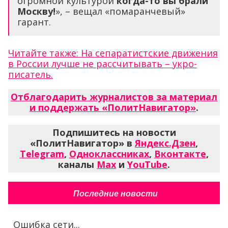
огромной культурой
когда-то вы брали
Москву!
», – вещал «помаранчевый»
гарант.
Читайте также: На сепаратистские движения
в России лучше не рассчитывать – укро-
писатель.
Отблагодарить журналистов за материал
и поддержать «ПолитНавигатор»
.
Подпишитесь на новости
«ПолитНавигатор» в
Яндекс.Дзен
,
Telegram
,
Одноклассниках
,
Вконтакте
,
каналы
Max
и
YouTube
.
Последние новости
Ошибка сети...